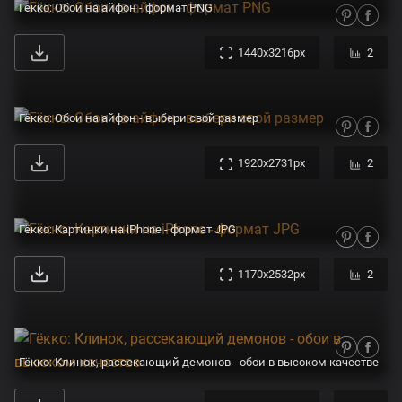
Гёкко: Обои на айфон - формат PNG
1440x3216px
2
Гёкко: Обои на айфон - выбери свой размер
1920x2731px
2
Гёкко: Картинки на iPhone - формат JPG
1170x2532px
2
Гёкко: Клинок, рассекающий демонов - обои в высоком качестве