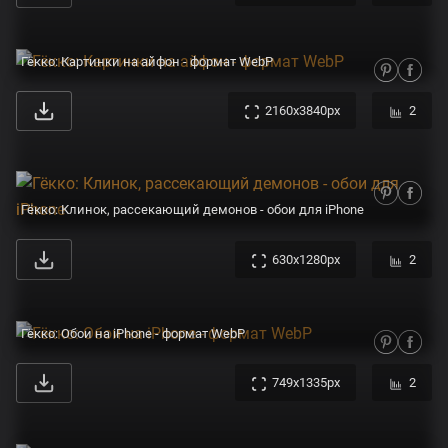
Гёкко: Картинки на айфон - формат WebP
2160x3840px
2
Гёкко: Клинок, рассекающий демонов - обои для iPhone
630x1280px
2
Гёкко: Обои на iPhone - формат WebP
749x1335px
2