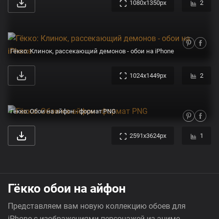
1080x1350px
2
Гёкко: Клинок, рассекающий демонов - обои на iPhone
1024x1449px
2
Гёкко: Обои на айфон - формат PNG
2591x3624px
1
Гёкко обои на айфон
Представляем вам новую коллекцию обоев для
iPhone с изображениями персонажей из аниме