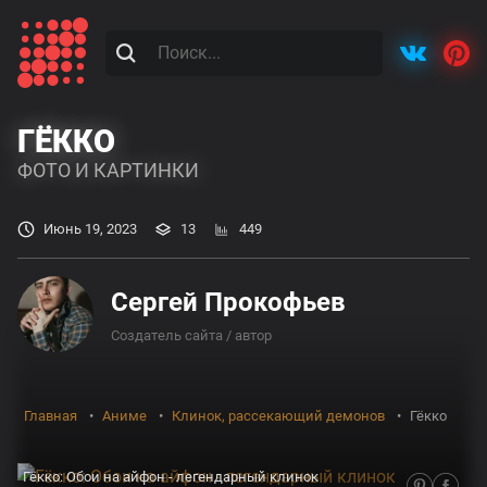
ГЁККО
ФОТО И КАРТИНКИ
Июнь 19, 2023
13
449
Сергей Прокофьев
Создатель сайта / автор
Главная
Аниме
Клинок, рассекающий демонов
Гёкко
Гёкко: Обои на айфон - легендарный клинок