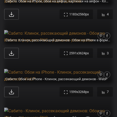
Сабито: Обои на iPhone, обои на айфон, картинки на айфон - Клинок, рассекающий демонов
1183x2560px
4
Сабито: Клинок, рассекающий демонов - Обои на iPhone в формате PNG с разными размерами
2591x3624px
3
Сабито: Обои на iPhone - Клинок, рассекающий демонов - WebP
1599x3268px
7