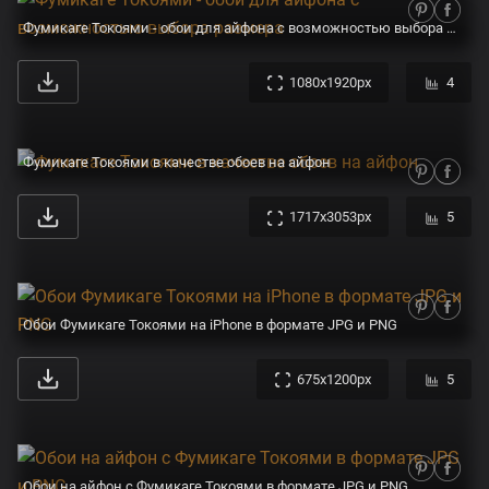
Фумикаге Токоями - обои для айфона с возможностью выбора размера
1080x1920px
4
Фумикаге Токоями в качестве обоев на айфон
1717x3053px
5
Обои Фумикаге Токоями на iPhone в формате JPG и PNG
675x1200px
5
Обои на айфон с Фумикаге Токоями в формате JPG и PNG