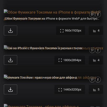
Обои Фумикаге Токоями на iPhone в формате WebP для быстрой загрузки
960x1920px
4
Обои на iPhone с Фумикаге Токоями в разных стилях
1800x2894px
4
Фумикаге Токоями - красочные обои для айфона
1440x3200px
5