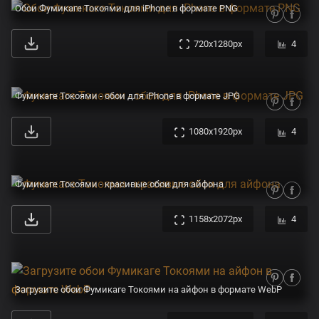
Обои Фумикаге Токоями для iPhone в формате PNG
720x1280px
4
Фумикаге Токоями - обои для iPhone в формате JPG
1080x1920px
4
Фумикаге Токоями - красивые обои для айфона
1158x2072px
4
Загрузите обои Фумикаге Токоями на айфон в формате WebP