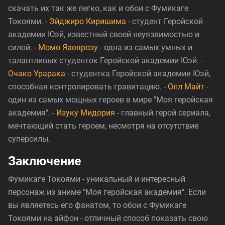
скачать их так же легко, как и обои с Фумикаге
Токоями. -
Эйджиро Киришима
- студент Геройской
академии Юэй, известный своей неуязвимостью и
силой. -
Момо Яаоярозу
- одна из самых умных и
талантливых студенток Геройской академии Юэй. -
Очако Урарака
- студентка Геройской академии Юэй,
способная контролировать гравитацию. -
Олл Майт
-
один из самых мощных героев в мире "Моя геройская
академия". -
Изуку Мидория
- главный герой сериала,
мечтающий стать героем, несмотря на отсутствие
суперсилы.
Заключение
Фумикаге Токоями - уникальный и интересный
персонаж из аниме "Моя геройская академия". Если
вы являетесь его фанатом, то обои с Фумикаге
Токоями на айфон - отличный способ показать свою