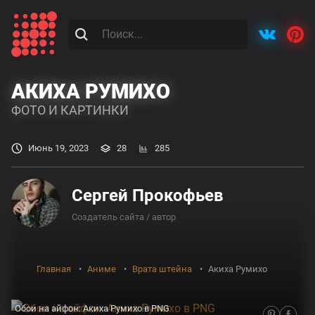
АКИХА РУМИХО
ФОТО И КАРТИНКИ
Июнь 19, 2023
28
285
Сергей Прокофьев
Создатель сайта / автор
Главная
Аниме
Врата штейна
Акиха Румихо
Обои на айфон: Акиха Румихо в PNG