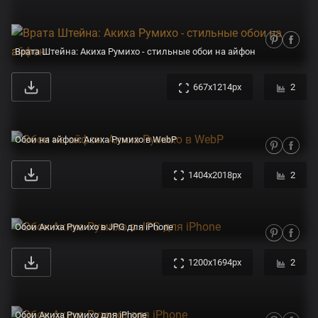
Врата Штейна: Акиха Румихо - стильные обои на айфон
667x1214px
2
Обои на айфон: Акиха Румихо в WebP
1404x2018px
2
Обои Акиха Румихо в JPG для iPhone
1200x1694px
2
Обои Акиха Румихо для iPhone