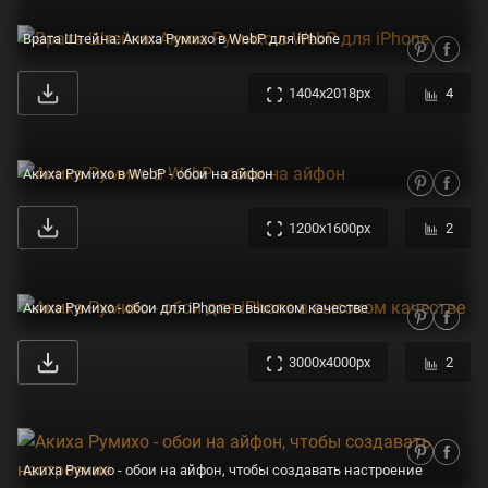
Врата Штейна: Акиха Румихо в WebP для iPhone
1404x2018px
4
Акиха Румихо в WebP - обои на айфон
1200x1600px
2
Акиха Румихо - обои для iPhone в высоком качестве
3000x4000px
2
Акиха Румихо - обои на айфон, чтобы создавать настроение