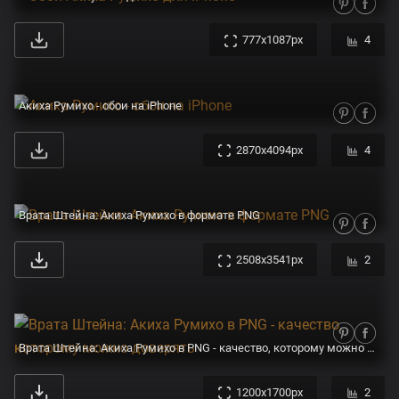
777x1087px
4
Акиха Румихо - обои на iPhone
2870x4094px
4
Врата Штейна: Акиха Румихо в формате PNG
2508x3541px
2
Врата Штейна: Акиха Румихо в PNG - качество, которому можно доверять
1200x1700px
2