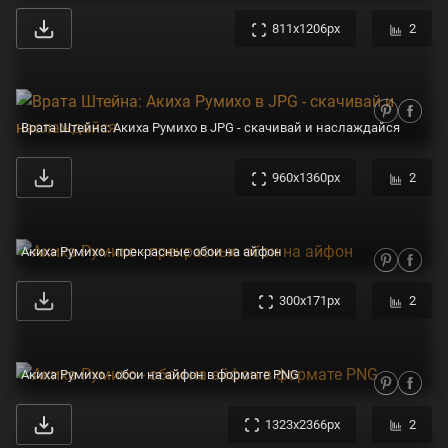
811x1206px
2
Врата Штейна: Акиха Румихо в JPG - скачивай и наслаждайся
960x1360px
2
Акиха Румихо - прекрасные обои на айфон
300x171px
2
Акиха Румихо - обои на айфон в формате PNG
1323x2366px
2