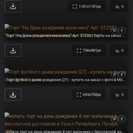
1181x1181px
0
Торт “На День рождения мальчика” Арт. 01232 | Торты на заказ в Новосибирске \"ElCremo\"
736x981px
0
Торт футбол с днем рождения (27) - купить на заказ с фото в Москве
693x700px
0
купить торт на день рождения 8 лет мальчику c бесплатной доставкой в Санкт-Петербурге, Питере, СПБ