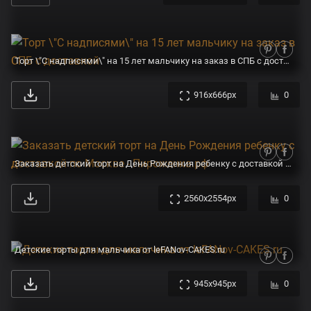
Торт \"С надписями\" на 15 лет мальчику на заказ в СПБ с доставкой
916x666px
0
Заказать детский торт на День Рождения ребенку с доставкой по Москве - Пироженка.рф
2560x2554px
0
Детские торты для мальчика от leFANov-CAKES.ru
945x945px
0