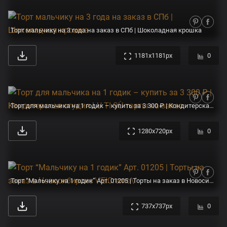
Торт мальчику на 3 года на заказ в СПб | Шоколадная крошка
1181x1181px
0
Торт для мальчика на 1 годик – купить за 3 300 ₽ | Кондитерская студия LU TI SÙ торты на заказ
1280x720px
0
Торт “Мальчику на 1 годик” Арт. 01205 | Торты на заказ в Новосибирске \"ElCremo\"
737x737px
0