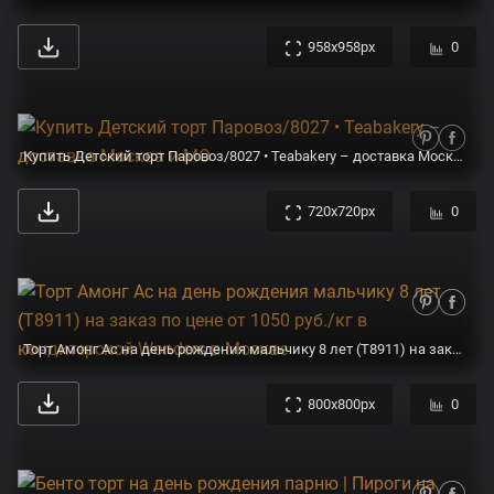
958x958px
0
Купить Детский торт Паровоз/8027 • Teabakery – доставка Москва и МО
720x720px
0
Торт Амонг Ас на день рождения мальчику 8 лет (T8911) на заказ по цене от 1050 руб./кг в кондитерской Wonders в Москве
800x800px
0