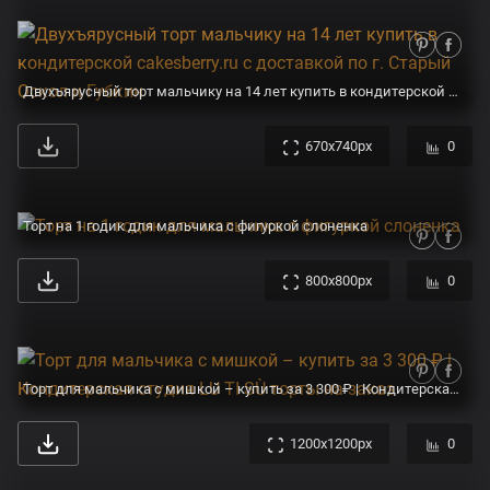
Двухъярусный торт мальчику на 14 лет купить в кондитерской cakesberry.ru c доставкой по г. Старый Оскол и Губкин
670x740px
0
Торт на 1 годик для мальчика с фигуркой слоненка
800x800px
0
Торт для мальчика с мишкой – купить за 3 300 ₽ | Кондитерская студия LU TI SÙ торты на заказ
1200x1200px
0