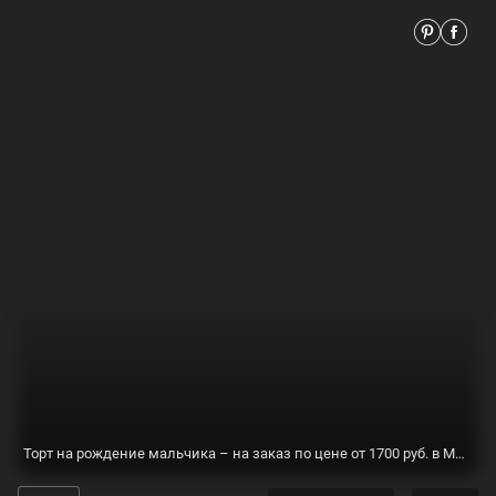
Фото и картинки. При использовании изображения ссылка на
источник обязательна.
© 2024. Все права защищены. Изображения предназначены только
для личного использования.
Для жалоб и роскомнадзора:
photoabuse@gmail.com
ГЛАВНАЯ
О НАС
БЛОГ
ВСЕ ПОСТЫ
КОНТАКТ
ПОЛИТИКА КОНФИДЕНЦИАЛЬНОСТИ
ПРАВИЛА ИСПОЛЬЗОВАНИЯ
КАРТА САЙТА