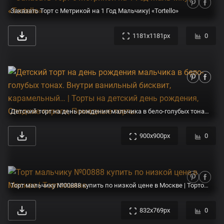
Заказать Торт с Метрикой на 1 Год Мальчику| «Tortello»
1181x1181px
0
Детский торт на день рождения мальчика в бело-голубых тонах. Внутри ванильный бисквит, карамельный… | Торты на детский день рождения, Сладкие пироги, Помадные торты
900x900px
0
Торт мальчику №00888 купить по низкой цене в Москве | Тортольяно
832x769px
0