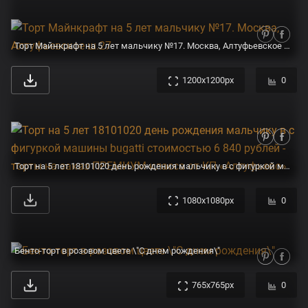
Торт Майнкрафт на 5 лет мальчику №17. Москва, Алтуфьевское ш.27
1200x1200px
0
Торт на 5 лет 18101020 день рождения мальчику в с фигуркой машины bugatti стоимостью 6 840 рублей - торты на заказ ПРЕМИУМ-класса от КП «Алтуфьево»
1080x1080px
0
Бенто-торт в розовом цвете \"С днем рождения\"
765x765px
0