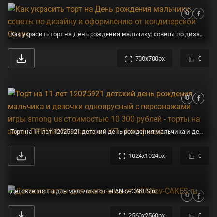
Как украсить торт на День рождения мальчику: советы по дизайну и оформлению от кондитерской Оазис
700x700px
0
Торт на 11 лет 12025921 детский день рождения мальчика и девочки одноярусный с персонажами игры among us стоимостью 10 300 рублей - торты на заказ ПРЕМИУМ-класса от КП «Алтуфьево»
1024x1024px
0
Детские торты для мальчика от leFANov-CAKES.ru
2560x2560px
0