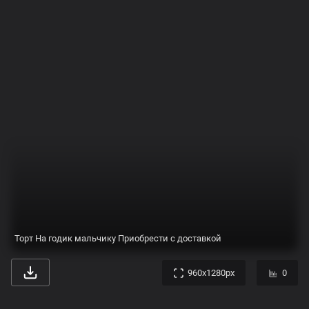
Еще фотографии из категории Торты:
Картинки больших
тортов
Из чего делают
Вафельные
картинки на тортах
картинки на торт
машинки
Черепаха тортила
Свадебные торты в
Сахарная или
картинки
картинках
вафельная картинка
на торт