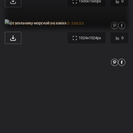
1500x1500px
0
Торт мальчику морской на заказ
1024x1024px
0
Торт в стиле Амонг Ас на день рождения мальчику — на заказ по цене 950 рублей кг | Кондитерская Мамишка Москва
750x750px
0
Торт На годик мальчику Приобрести с доставкой
960x1280px
0