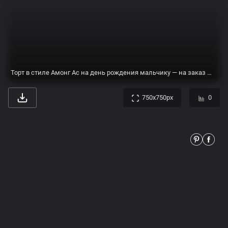
Торт на рождение мальчика – на заказ по цене от 1700 руб. в Москве
750x750px
0
Торт ПАН-0010484 (Буба)
893x1200px
0
Торт с Амонг Ас на день рождения мальчику 5 лет — на заказ по цене 950 рублей кг | Кондитерская Мамишка Москва
1000x1500px
1