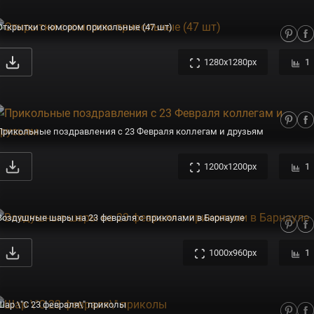
Открытки с юмором прикольные (47 шт)
1280x1280px
1
Прикольные поздравления с 23 Февраля коллегам и друзьям
1200x1200px
1
Воздушные шары на 23 февраля с приколами в Барнауле
1000x960px
1
Шар \"С 23 февраля\" приколы