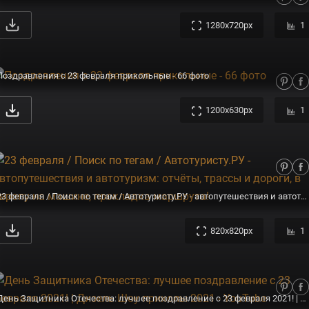
1280x720px
1
Поздравления с 23 февраля прикольные - 66 фото
1200x630px
1
23 февраля / Поиск по тегам / Автотуристу.РУ - автопутешествия и автотуризм: отчёты, трассы и дороги, в Европу на машине, прокладка маршрута!
820x820px
1
День Защитника Отечества: лучшее поздравление с 23 февраля 2021! | Дизель Шоу приколы 2021 - YouTube