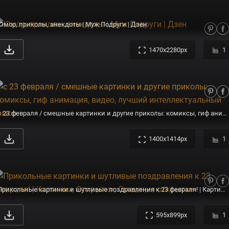
Юмор, приколы, анекдоты | Муж Подруги | Дзен
1470x2280px
1
с 23 февраля / смешные картинки и другие приколы: комиксы, гиф анимация, видео, лучший интеллектуальный юмор.
1400x1414px
1
Прикольные картинки и шутливые поздравления к 23 февраля! | Картинки, Открытки, Смешные открытки
595x899px
1