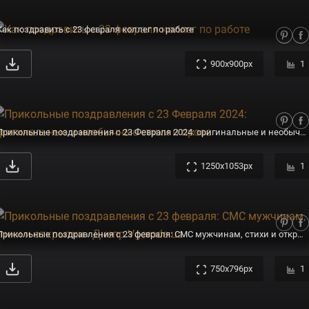
Как поздравить с 23 февраля коллег по работе
900x900px
1
Прикольные поздравления с 23 Февраля 2024: оригинальные и необычные стихи и проза
1250x1053px
1
Прикольные поздравления с 23 февраля: СМС мужчинам, стихи и открытки - Днепр Vgorode.ua
750x796px
1