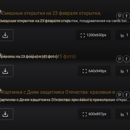
Смешные открытки на 23 февраля открытки, поздравления на cards.tochka.net
1200x630px
1
Приколы на 23 февраля (45 фото)
640x949px
1
Картинки с Днем защитника Отечества: красивые и прикольные открытки к 23 февраля - МК Красноярск
600x897px
1