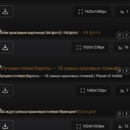
1920x1080px
1
Пляж красивые картинки (44 фото) - 44 фото
1920x1238px
16
Лучшие пляжи Европы — 18 самых красивых пляжей | Planet of Hotels
1080x720px
7
Вас ждут самые красивые пляжи Франции!
1024x1024px
12