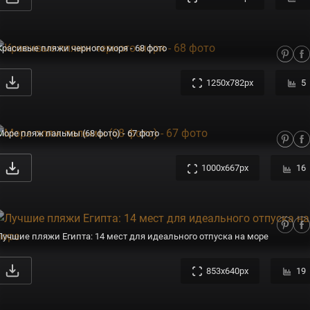
Красивые пляжи черного моря - 68 фото
1250x782px
5
Море пляж пальмы (68 фото) - 67 фото
1000x667px
16
Лучшие пляжи Египта: 14 мест для идеального отпуска на море
853x640px
19