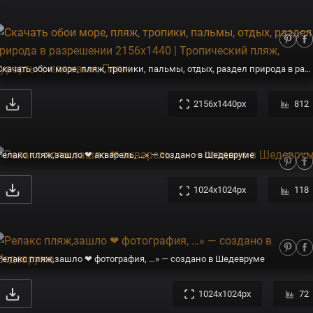
Скачать обои море, пляж, тропики, пальмы, отдых, раздел природа в разрешении 2156x1440 | Тропический пляж, Курорты с пляжами, Пляж
2156x1440px
812
Релакс пляж,зашло ❤ акварель, …» — создано в Шедевруме
1024x1024px
118
Релакс пляж,зашло ❤ фотография, …» — создано в Шедевруме
1024x1024px
72