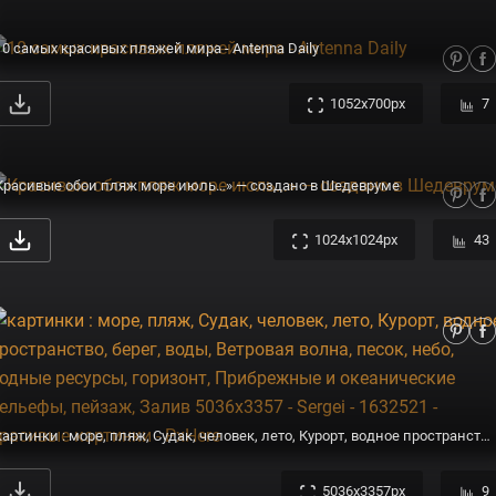
10 самых красивых пляжей мира - Antenna Daily
1052x700px
7
Красивые обои пляж море июль…» — создано в Шедевруме
1024x1024px
43
картинки : море, пляж, Судак, человек, лето, Курорт, водное пространство, берег, воды, Ветровая волна, песок, небо, водные ресурсы, горизонт, Прибрежные и океанические рельефы, пейзаж, Залив 5036x3357 - Sergei - 1632521 - красивые картинки - PxHere
5036x3357px
9