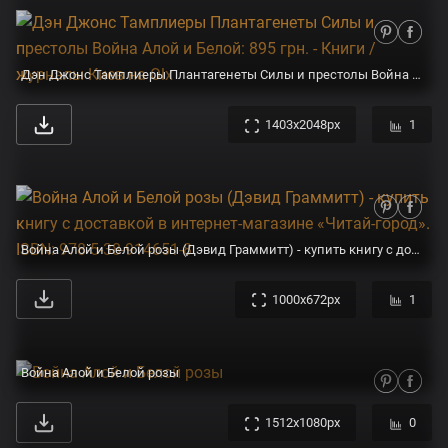
Дэн Джонс Тамплиеры Плантагенеты Силы и престолы Война Алой и Белой: 895 грн. - Книги / журналы Киев на Olx
1403x2048px
1
Война Алой и Белой розы (Дэвид Граммитт) - купить книгу с доставкой в интернет-магазине «Читай-город». ISBN: 978-5-38-914651-8
1000x672px
1
Война Алой и Белой розы
1512x1080px
0