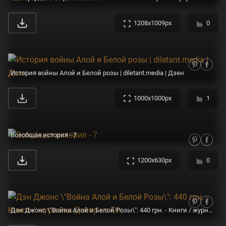
1208x1009px
0
История войны Алой и Белой розы | diletant.media | Дзен
1000x1000px
1
Всеобщая история - 7
1200x630px
0
Дэн Джонс \"Война Алой и Белой Розы\": 440 грн. - Книги / журналы Днепр на Olx