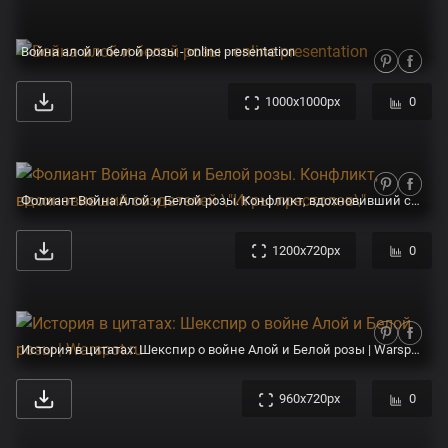
Война алой и белой розы - online presentation
1000x1000px
0
Фолиант Война Алой и Белой розы. Конфликт, вдохновивший создателей \"Игры престолов\"
1200x720px
0
История в цитатах: Шекспир о войне Алой и Белой розы | Warspot.ru
960x720px
0