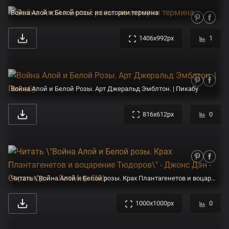
Война Алой и Белой розы: из истории термина
1406x992px
1
Война Алой и Белой Розы. Арт Джеральд Эмблтон. | Пикабу
816x612px
0
Читать \"Война Алой и Белой розы. Крах Плантагенетов и воцарение Тюдоров\" - Джонс Дэн - Страница 1 - ЛитМир Club
1000x1000px
0