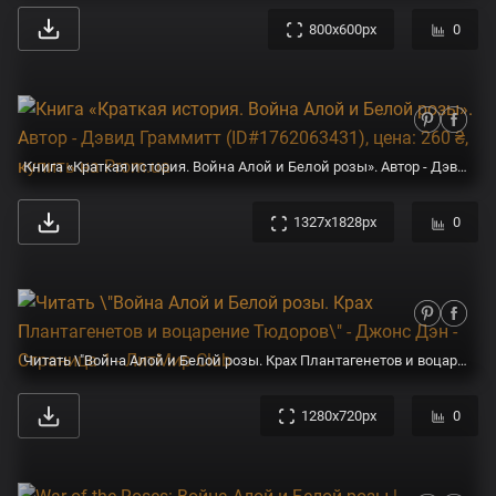
800x600px
0
Книга «Краткая история. Война Алой и Белой розы». Автор - Дэвид Граммитт (ID#1762063431), цена: 260 ₴, купить на Prom.ua
1327x1828px
0
Читать \"Война Алой и Белой розы. Крах Плантагенетов и воцарение Тюдоров\" - Джонс Дэн - Страница 1 - ЛитМир Club
1280x720px
0