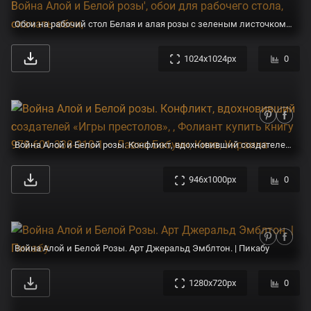
Обои на рабочий стол Белая и алая розы с зеленым листочком на черном фоне из игры 'War of the Roses / Война Алой и Белой розы', обои для рабочего стола, скачать обои,
1024x1024px
0
Война Алой и Белой розы. Конфликт, вдохновивший создателей «Игры престолов», , Фолиант купить книгу 978-601-338-310-1 – Лавка Бабуин, Киев, Украина
946x1000px
0
Война Алой и Белой Розы. Арт Джеральд Эмблтон. | Пикабу
1280x720px
0