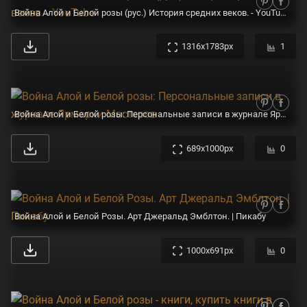
Война Алой и Белой розы (рус.) История средних веков. - YouTube
1316x1783px
1
Война Алой и Белой розы: Персональные записи в журнале Ярмарки Мастеров
689x1000px
0
Война Алой и Белой Розы. Арт Джеральд Эмблтон. | Пикабу
1000x691px
0