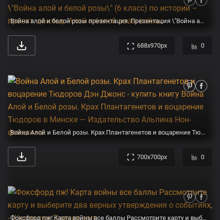
Война алой и белой розы презентация. Презентация \"Война алой и белой розы\" (6 класс) по истории – проект, доклад. Алой и белой розы войны
688x970px
0
Война Алой и Белой розы. Крах Плантагенетов и воцарение Тюдоров Дэн Джонс - купить книгу Война Алой и Белой розы. Крах Плантагенетов и воцарение Тюдоров в Минске — Издательство Альпина Нон-фикшн на
700x700px
0
Фоксфорд пж! Карта войны все баллы Рассмотрите карту и выберите два верных утверждения о событиях, - Школьные Знания.com