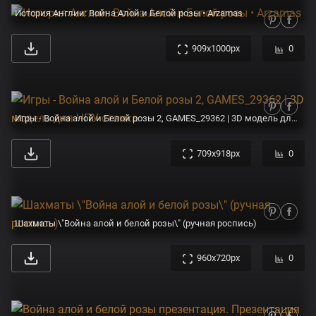
История Англии: Война Алой и Белой розы • Arzamas
909x1000px
0
Игры - Война алой и Белой розы 2, GAMES_29362 | 3D модель для ЧПУ станка
709x918px
0
Шахматы \"Война алой и белой розы\" (ручная роспись)
960x720px
0