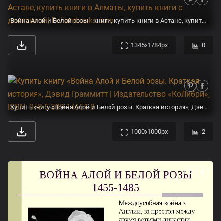
Война Алой и Белой розы - книги, купить книги в Астане, купить книги в Алматы, купить книги с доставкой| Foliantbooks.com
1345x1784px
0
Купить книгу «Война Алой и Белой розы. Краткая история», Дэвид Граммитт | Издательство «КоЛибри», ISBN: 978-5-389-14651-8
1000x1000px
2