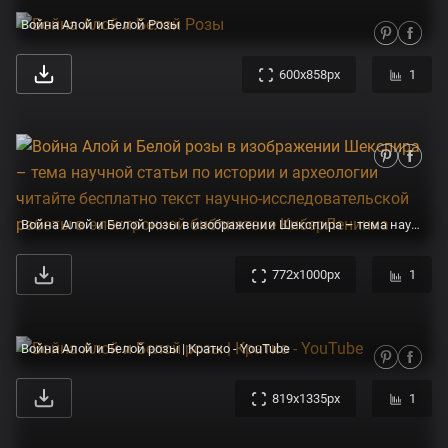
Война Алой и Белой Розы
600x858px
1
Война Алой и Белой розы в изображении Шекспира – тема научной статьи по истории и археологии читайте бесплатно текст научно-исследовательской работы в электронной библиотеке КиберЛенинка
772x1000px
1
Война Алой и Белой розы | Кратко - YouTube
819x1335px
1