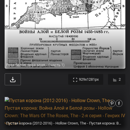
Роза белая, роза алая… ( часть 1)
929x1281px
2
Пустая корона (2012-2016) - Hollow Crown, The - Пустая корона: Война Алой и Белой розы - Hollow Crown: The Wars Of The Roses, The - 2-я серия - Генрих IV часть 1 -