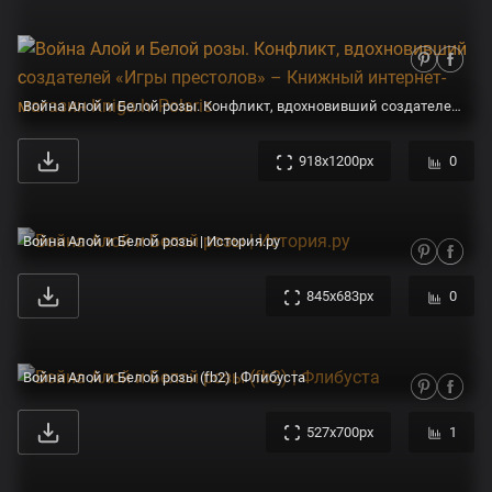
Война Алой и Белой розы. Конфликт, вдохновивший создателей «Игры престолов» – Книжный интернет-магазин Kniga.lv Polaris
918x1200px
0
Война Алой и Белой розы | История.ру
845x683px
0
Война Алой и Белой розы (fb2) | Флибуста
527x700px
1