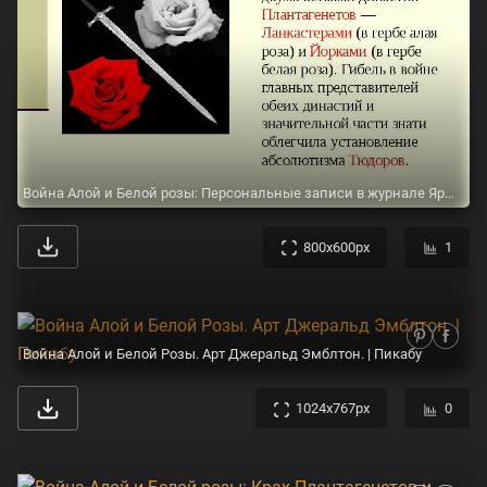
Война Алой и Белой розы: Персональные записи в журнале Ярмарки Мастеров
800x600px
1
Война Алой и Белой Розы. Арт Джеральд Эмблтон. | Пикабу
1024x767px
0