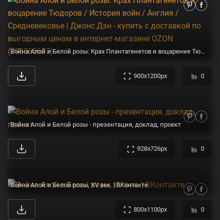
Война Алой и Белой розы: Крах Плантагенетов и воцарение Тюдоров / История войн / Англия / Средневековье | Джонс Дэн - купить с доставкой по выгодным ценам в интернет-магазине OZON (798565697)
900x1200px
0
Война Алой и Белой розы - презентация, доклад, проект
928x726px
0
Война Алой и Белой розы, XV век. | ВКонтакте
800x1100px
0