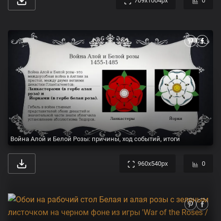
709x1004px
0
Война Алой и Белой Розы: причины, ход событий, итоги
960x540px
0