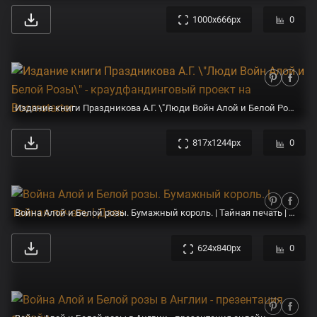
1000x666px
0
Издание книги Праздникова А.Г. \"Люди Войн Алой и Белой Розы\" - краудфандинговый проект на Boomstarter
817x1244px
0
Война Алой и Белой розы. Бумажный король. | Тайная печать | Дзен
624x840px
0