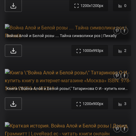
1200x1200px
0
Война Алой и Белой розы .... Тайна символики роз | Пикабу
1000x993px
2
Книга \"Война Алой и Белой розы\" Татаринова О И - купить книгу в интернет-магазине «Москва» ISBN: 978-5-699-38235-4, 485219
1200x900px
3