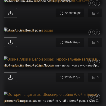
Истоки войны Алой и Белой розы. | ВКонтакте
720x1280px
0
Война Алой и Белой розы
1024x767px
0
Война Алой и Белой розы: Персональные записи в журнале Ярмарки Мастеров
1200x816px
0
История в цитатах: Шекспир о войне Алой и Белой розы | Warspot.ru