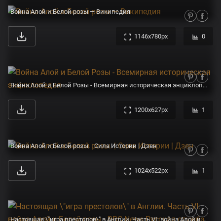
Война Алой и Белой розы — Википедия
1146x780px
0
Война Алой и Белой Розы - Всемирная историческая энциклопедия
1200x627px
1
Война Алой и Белой розы. | Сила Истории | Дзен
1024x522px
1
Настоящая \"игра престолов\" в Англии. Часть VI: война Алой и Белой розы - BBC News Русская служба