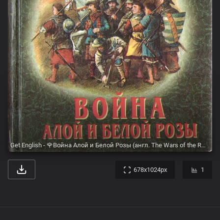
Get English - 🌹Война Алой и Белой Розы (англ. The Wars of the Roses) 👉🏻 В 1412-1422 году королем Англии был Генрих V Ланкастер. Он был талантливым правителем и талантливым полководцем. В
678x1024px
1