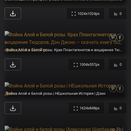
1024x1024px
0
Война Алой и Белой розы. Крах Плантагенетов и воцарение Тюдоров, Дэн Джонс – скачать книгу fb2, epub, pdf на ЛитРес
1004x557px
0
Война Алой и Белой розы | НЕшкольная История | Дзен
1624x848px
0