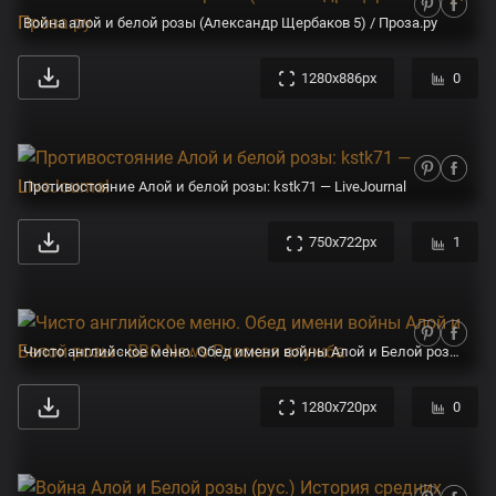
Война алой и белой розы (Александр Щербаков 5) / Проза.ру
1280x886px
0
Противостояние Алой и белой розы: kstk71 — LiveJournal
750x722px
1
Чисто английское меню. Обед имени войны Алой и Белой розы - BBC News Русская служба
1280x720px
0