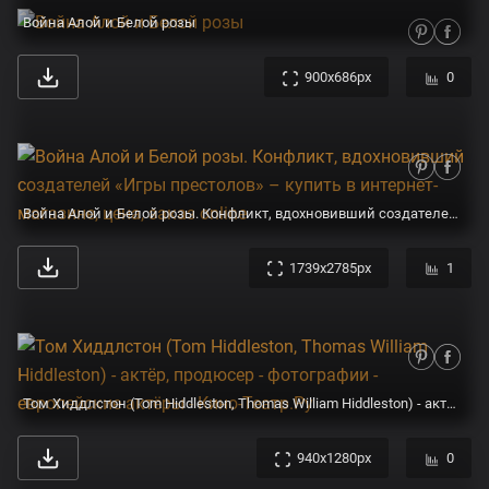
Война Алой и Белой розы
900x686px
0
Война Алой и Белой розы. Конфликт, вдохновивший создателей «Игры престолов» – купить в интернет-магазине, цена, заказ online
1739x2785px
1
Том Хиддлстон (Tom Hiddleston, Thomas William Hiddleston) - актёр, продюсер - фотографии - европейские актёры - Кино-Театр.Ру
940x1280px
0