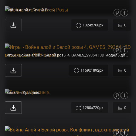
Война Алой и Белой Розы
1024x768px
0
Игры - Война алой и Белой розы 4, GAMES_29364 | 3D модель для ЧПУ станка
1159x1892px
0
Белые и Красные.
1280x720px
0