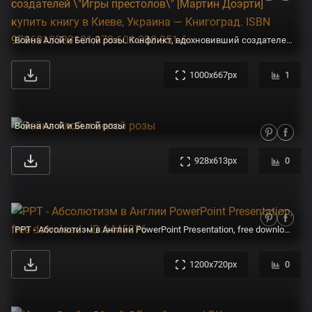
Война Алой и Белой розы. Конфликт, вдохновивший создателей \"Игры престолов\" [Мартин Доэрти] купить книгу в Киеве, Украина — Книгоград. ISBN 9786013383101,978-601-338-951-6
1000x667px
1
Война Алой и Белой розы
928x613px
0
PPT - Абсолютизм в Англии PowerPoint Presentation, free download - ID:6445876
1200x720px
0