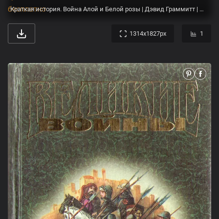
Краткая история. Война Алой и Белой розы | Дэвид Граммитт | LoveRead.ec - читать книги онлайн бесплатно
1314x1827px
1