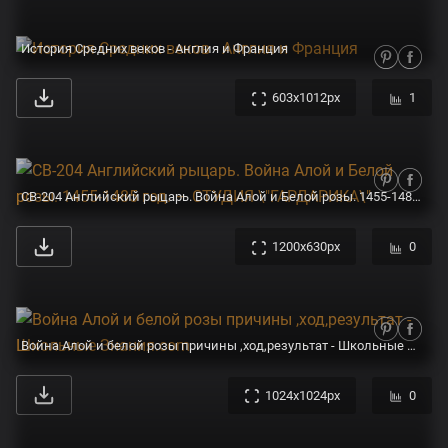
История Средних веков - Англия и Франция
603x1012px
1
СВ-204 Английский рыцарь. Война Алой и Белой розы. 1455-1485 год. — СТУДИЯ \"ГАРДАРИКА\"
1200x630px
0
Война Алой и белой розы причины ,ход,результат - Школьные Знания.com
1024x1024px
0