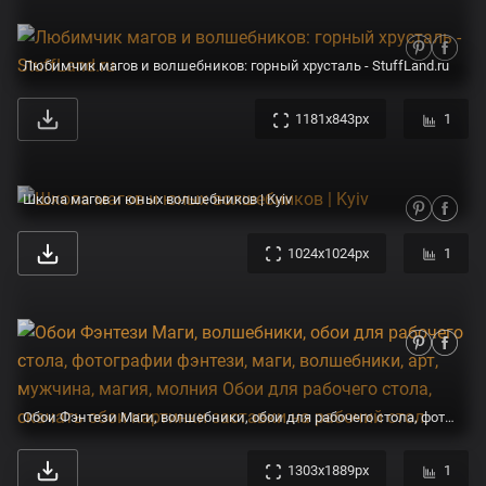
Любимчик магов и волшебников: горный хрусталь - StuffLand.ru
1181x843px
1
Школа магов и юных волшебников | Kyiv
1024x1024px
1
Обои Фэнтези Маги, волшебники, обои для рабочего стола, фотографии фэнтези, маги, волшебники, арт, мужчина, магия, молния Обои для рабочего стола, скачать обои картинки заставки на рабочий стол.
1303x1889px
1