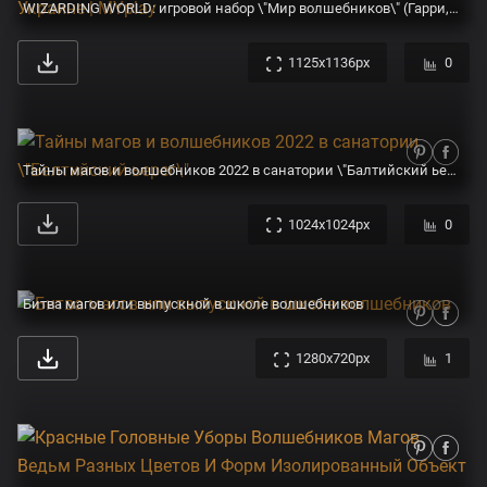
WIZARDING WORLD: игровой набор \"Мир волшебников\" (Гарри, Джинни, 2 магических существа) купить в интернет магазине с доставкой по Украине | MYplay
1125x1136px
0
Тайны магов и волшебников 2022 в санатории \"Балтийский ьерег\"
1024x1024px
0
Битва магов или выпускной в школе волшебников
1280x720px
1