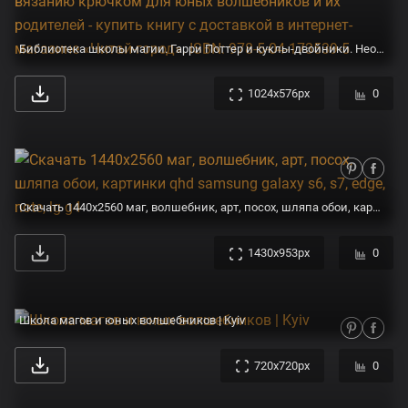
Библиотека школы магии. Гарри Поттер и куклы-двойники. Неофициальная книга-самоучитель по вязанию крючком для юных волшебников и их родителей - купить книгу с доставкой в интернет-магазине «Читай-город». ISBN: 978-5-04-173539-5
1024x576px
0
Скачать 1440x2560 маг, волшебник, арт, посох, шляпа обои, картинки qhd samsung galaxy s6, s7, edge, note, lg g4
1430x953px
0
Школа магов и юных волшебников | Kyiv
720x720px
0