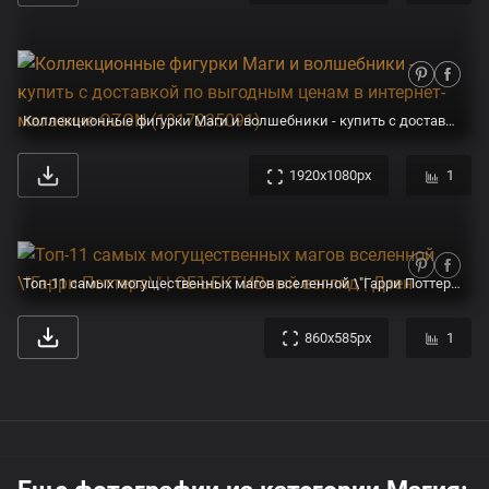
Коллекционные фигурки Маги и волшебники - купить с доставкой по выгодным ценам в интернет-магазине OZON (1317235091)
1920x1080px
1
Топ-11 самых могущественных магов вселенной \"Гарри Поттера\" | ОБЪЕКТИВный взгляд | Дзен
860x585px
1