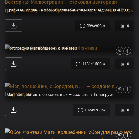
Красные Головные Уборы Волшебников Магов Ведьм Разных Цветов И Форм Изолированный Объект Векторная Иллюстрация — стоковая векторная графика и другие изображения на тему Борода - iStock
599x900px
0
Фотография Маг волшебник Фэнтези
1131x1500px
0
Маг, волшебник, с бородой, в …» — создано в Шедевруме
1024x768px
0