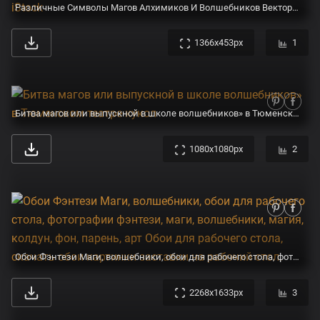
Различные Символы Магов Алхимиков И Волшебников Векторные Монохромные Силуэты Изолируются На Белом — стоковая векторная графика и другие изображения на тему Волшебник - iStock
1366x453px
1
Битва магов или выпускной в школе волшебников» в Тюменском театре кукол
1080x1080px
2
Обои Фэнтези Маги, волшебники, обои для рабочего стола, фотографии фэнтези, маги, волшебники, магия, колдун, фон, парень, арт Обои для рабочего стола, скачать обои картинки заставки на рабочий стол.
2268x1633px
3