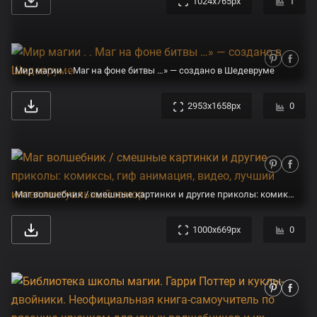
1024x765px
1
Мир магии . . Маг на фоне битвы …» — создано в Шедевруме
2953x1658px
0
Маг волшебник / смешные картинки и другие приколы: комиксы, гиф анимация, видео, лучший интеллектуальный юмор.
1000x669px
0