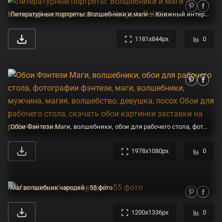
Литературные портреты: Волшебники и маги – Книжный интернет-магазин Kniga.lv Polaris
1181x844px
0
Обои Фэнтези Маги, волшебники, обои для рабочего стола, фотографии фэнтези, маги, волшебники, мужчина, магия, волшебство, девушка, посох Обои для рабочего стола, скачать обои картинки заставки на рабочий стол.
1978x1080px
0
Маг волшебник чародей - 55 фото
1200x1336px
0