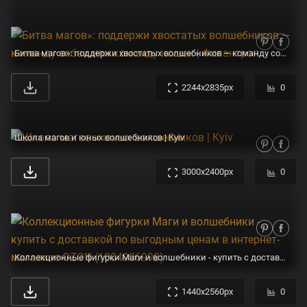
Битва магов»: поддержи хвостатых волшебников — команду собак или команду кошек | Филантроп
2244x2835px
0
Школа магов и юных волшебников | Kyiv
3000x2400px
0
Коллекционные фигурки Маги и волшебники - купить с доставкой по выгодным ценам в интернет-магазине OZON (1004906998)
1440x2560px
0