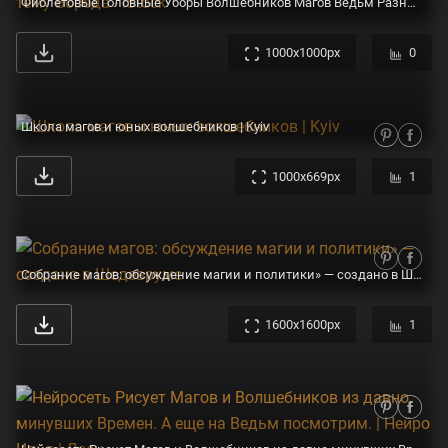
Фиолетовые Головные Уборы Волшебников Магов Ведьм Разных Цветов И Форм Украшенные Перьями И Черепами Изолированный Объект Векторная Ил — стоковая векторная графика и другие изображения на тему Борода - iStock
1000x1000px
0
Школа магов и юных волшебников | Kyiv
1000x669px
1
Собрание магов: обсуждение магии и политики» — создано в Шедевруме
1600x1600px
1