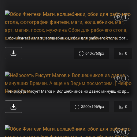
Обои Фэнтези Маги, волшебники, обои для рабочего стола, фотографии фэнтези, маги, волшебники, маг, арт, магия, посох, мужчина Обои для рабочего стола, скачать обои картинки заставки на рабочий стол.
640x760px
0
Нейросеть Рисует Магов и Волшебников из давно минувших Времен. А еще на Ведьм посмотрим. | Нейро Илья | Дзен
3500x1969px
0