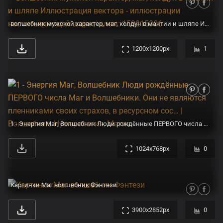
волшебник мужской характер, маг, колдун в мантии и шляпе Иллюстрация вектора - иллюстрации насчитывающей шарж, шлем: 159215306
1200x1200px
1
1 - Энергия Маг, Волшебник Люди рождённые ПЕРВОГО числа Маг и Волшебники. Они не являются пленниками своих страхов, в ресурсном сос… | Волшебник, Нумерология, Магия
1024x768px
0
Картинки Маг волшебник Фэнтези
3900x2852px
0