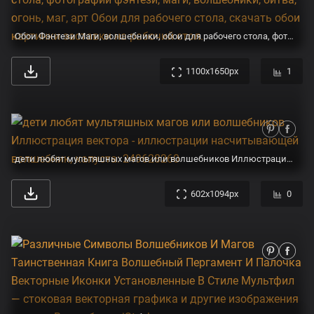
Обои Фэнтези Маги, волшебники, обои для рабочего стола, фотографии фэнтези, маги, волшебники, битва, огонь, маг, арт Обои для рабочего стола, скачать обои картинки заставки на рабочий стол.
1100x1650px
1
дети любят мультяшных магов или волшебников Иллюстрация вектора - иллюстрации насчитывающей волшебник, капуста: 249628260
602x1094px
0