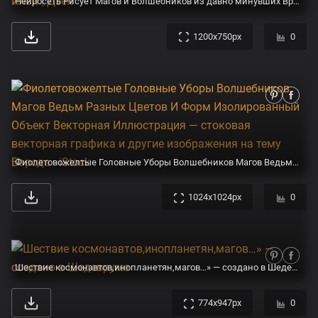
Нейросеть Рисует Магов и Волшебников из давно минувших Времен. А еще на Ведьм посмотрим. | Нейро Илья | Дзен
1200x750px
0
Фиолетовожелтые Головные Уборы Волшебников Магов Ведьм Разных Цветов И Форм Изолированный Объект Векторная Иллюстрация — стоковая векторная графика и другие изображения на тему Борода - iStock
1024x1024px
0
Шествие космонавтов,инопланетян,магов…» — создано в Шедевруме
774x947px
0