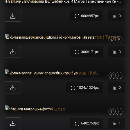
Различные Символы Волшебников И Магов Таинственная Книга Волшебный Пергамент И Палочка Векторные Иконки Установленные В Стиле Мультфил — стоковая векторная графика и другие изображения на тему Волшебник - iStock
600x857px
0
Школа волшебников / Школа юных магов | Tesera
300x171px
0
Школа магов и юных волшебников | Kyiv
1024x1024px
0
Картинки магов - 74 фото
640x760px
1