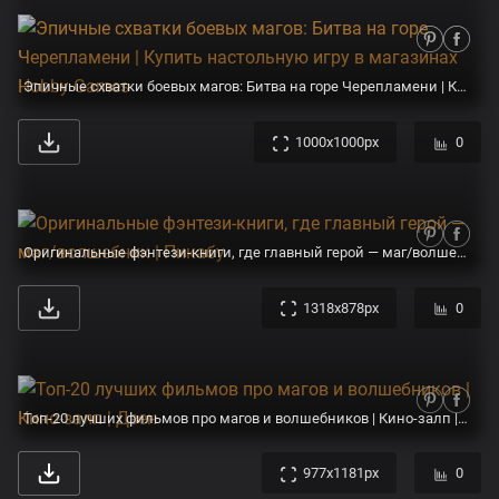
Эпичные схватки боевых магов: Битва на горе Черепламени | Купить настольную игру в магазинах Hobby Games
1000x1000px
0
Оригинальные фэнтези-книги, где главный герой — маг/волшебник | Пикабу
1318x878px
0
Топ-20 лучших фильмов про магов и волшебников | Кино-залп | Дзен
977x1181px
0