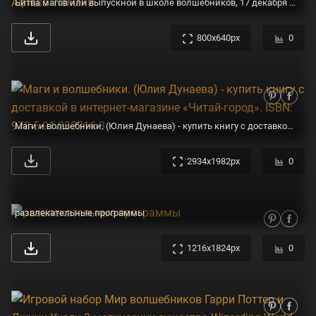
Битва магов или выпускной в школе волшебников, 17 декабря 2023 12:30, Тюменский театр кукол - Афиша Тюмени
800x640px
0
Маги и волшебники. (Юлия Дунаева) - купить книгу с доставкой в интернет-магазине «Читай-город». ISBN: 978-5-91-233316-3
2934x1982px
0
развлекательные программы
1216x1824px
0