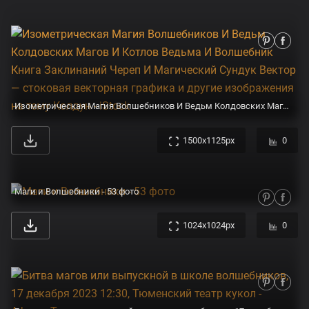
Изометрическая Магия Волшебников И Ведьм Колдовских Магов И Котлов Ведьма И Волшебник Книга Заклинаний Череп И Магический Сундук Вектор — стоковая векторная графика и другие изображения на тему Колдун - iStock
1500x1125px
0
Маги и Волшебники - 53 фото
1024x1024px
0