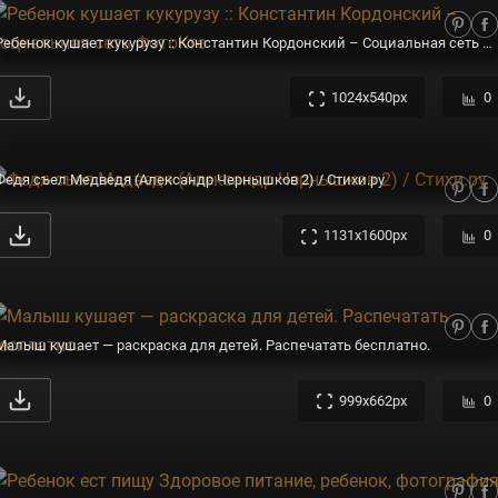
Ребенок кушает кукурузу :: Константин Кордонский – Социальная сеть ФотоКто
1024x540px
0
Федя съел Медведя (Александр Чернышков 2) / Стихи.ру
1131x1600px
0
Малыш кушает — раскраска для детей. Распечатать бесплатно.
999x662px
0