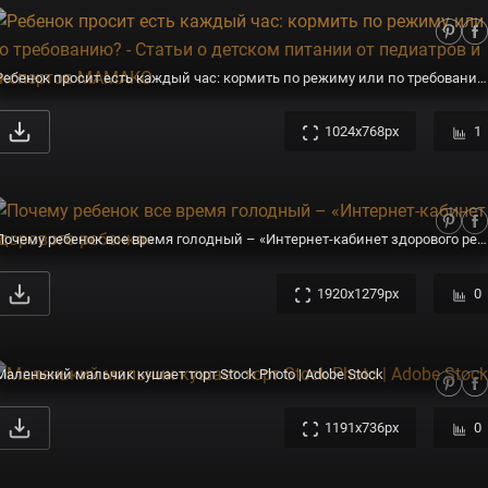
Ребенок просит есть каждый час: кормить по режиму или по требованию? - Статьи о детском питании от педиатров и экспертов МАМАКО
1024x768px
1
Почему ребенок все время голодный – «Интернет-кабинет здорового ребенка»
1920x1279px
0
Маленький мальчик кушает торт Stock Photo | Adobe Stock
1191x736px
0