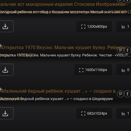
Голодный ребенок ест обед с большим аппетитом Милый мальчик ест макаронные изделия Стоковое Изображение - изображение насчитывающей младенец, смешно: 112888841
1200x800px
1
Открытка 1970 Вкусно. Мальчик кушает булку. Ребенок. Чистая - «VIOLITY»
1600x1166px
0
Маленький бедный ребёнок кушает …» — создано в Шедевруме
682x1024px
1