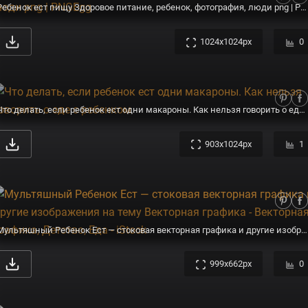
Ребенок ест пищу Здоровое питание, ребенок, фотография, люди png | PNGEgg
1024x1024px
0
Что делать, если ребенок ест одни макароны. Как нельзя говорить о еде с ребенком
903x1024px
1
Мультяшный Ребенок Ест — стоковая векторная графика и другие изображения на тему Векторная графика - Векторная графика, Детство, Еда - iStock
999x662px
0