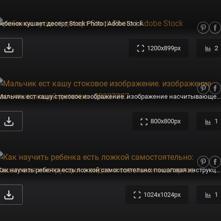
ребенок кушает десерт Stock Photo | Adobe Stock
1200x899px
2
Мальчик ест кашу стоковое изображение. изображение насчитывающей детство - 28237397
800x800px
1
Как научить ребенка есть ложкой самостоятельно: пошаговая инструкция с видео и советами экспертов
1024x1024px
1