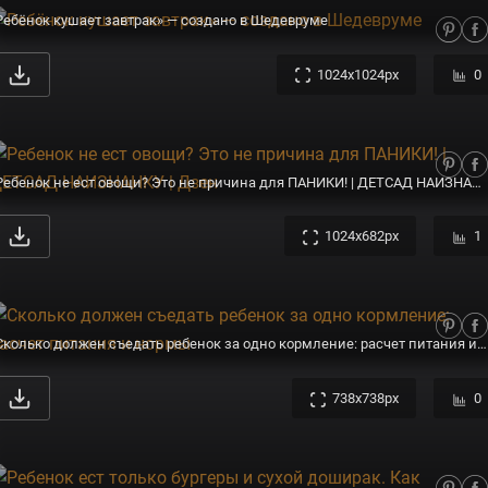
Ребёнок кушает завтрак» — создано в Шедевруме
1024x1024px
0
Ребенок не ест овощи? Это не причина для ПАНИКИ! | ДЕТСАД НАИЗНАНКУ | Дзен
1024x682px
1
Сколько должен съедать ребенок за одно кормление: расчет питания и нормы
738x738px
0