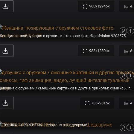
960x1294px
4
Женщина, позирующая с оружием стоковое фото ©grafvision 9203575
983x1280px
8
девушка с оружием / смешные картинки и другие приколы: комиксы, гиф анимация, видео, лучший интеллектуальный юмор.
736x981px
4
ДЕВУШКА С ОРУЖИЕМ» — создано в Шедевруме