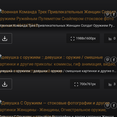
Военная Команда Трех Привлекательных Женщин Солдат Оружием Ружейным Пулеметом Снайпером стоковое фото ©guruxox 404187740
1988x1600px
0
девушка с оружием :: девушки :: оружие / смешные картинки и другие приколы: комиксы, гиф анимация, видео, лучший интеллектуальный юмор.
700x761px
3
Девушка С Оружием — стоковые фотографии и другие картинки Женщины - Женщины, Огнестрельное оружие, Только одна женщина - iStock