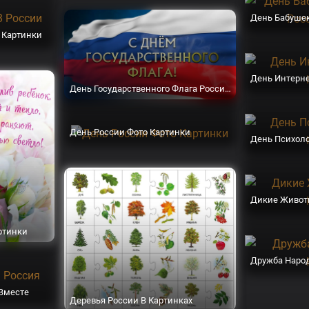
и Картинки
День Интерне
День Государственного Флага России Картинки
День России Фото Картинки
День Психоло
Дикие Живот
ртинки
Дружба Народ
 Вместе
Деревья России В Картинках