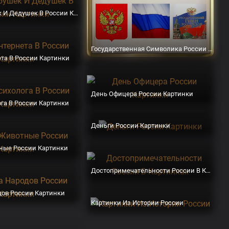
День Бабушек И Дедушек В России Картинки
Государственная Символика России Картинки
та В России Картинки
День Офицера России Картинки
га В России Картинки
Деньги России Картинки
ные России Картинки
Достопримечательности России В Картинках
ов России Картинки
Картинки Из Истории России