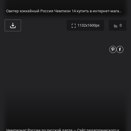
Кружка пивная РОССИЯ - ЧЕМПИОН футбол 600 мл
4775x3183px
0
Сборная России в третий раз выиграла чемпионат мира по пляжному футболу :: Футбол :: РБК Спорт