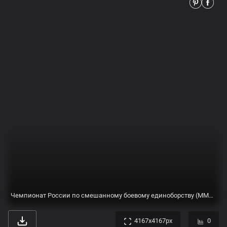
Россия - чемпион мира. | Пикабу
960x640px
0