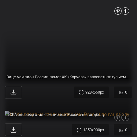
1350x900px
0
Объявлен состав женской сборной России по самбо на чемпионат мира
1177x900px
0
Российский олимпийский чемпион нокаутировал экс-чемпиона мира по боксу :: Единоборства :: РБК Спорт
828x879px
0
Зенит» стал чемпионом России в четвертый раз подряд