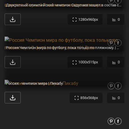
Двукратный олимпийский чемпион Садулаев вошел в состав сборной России на чемпионат мира
1280x960px
0
Россия Чемпион мира по футболу, пока только по пляжному. | О футболе и не только! | Дзен
1000x515px
0
Россия - чемпион мира | Пикабу
856x568px
0