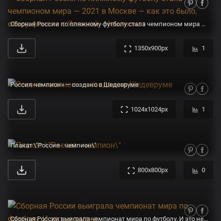
Сборная России по пляжному футболу стала чемпионом мира — 2021 в Москве — как это было, обзор финала с Японией - Чемпионат
1350x900px
1
Россия-чемпион» — создано в Шедевруме
1024x1024px
1
Плакат \"Россия - чемпион\"
800x800px
0
Сборная России выиграла чемпионат мира по футболу. И это не шутка