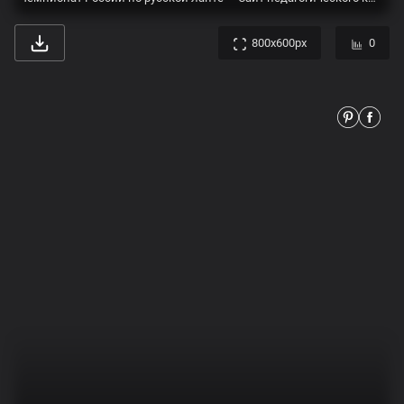
1200x610px
0
Пари НН» - чемпион Кубка России 2022-2023! - БК Пари НН
850x567px
0