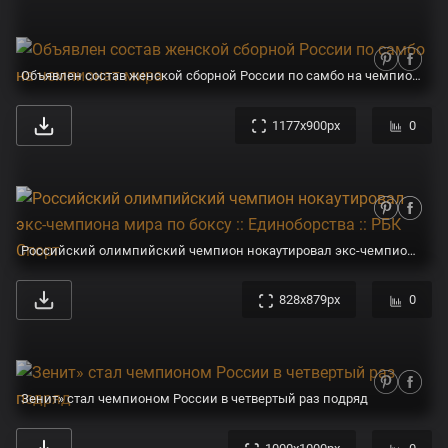
1000x1000px
0
ФИФА отстранила сборную России от участия в ЧМ-2022, какие страны дисквалифицировали, история чемпионата мира по футболу - Чемпионат
1280x1280px
0
Московское «Динамо» — чемпион России 2021/2022 годов - Архив новостей - Федерация хоккея с мячом России
741x712px
0