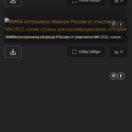
Чем экологичным запомнился чемпионат мира по футболу в России - Recycle
1080x1920px
0
Якутянин Михаил Иванов во второй раз стал чемпионом России по кикбоксингу - Информационный портал Yk24/Як24
1000x667px
0
Свитер хоккейный Россия Чемпион 14 купить в интернет-магазине LutchShop.ru
1132x1600px
0