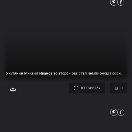
Исполняется год со старта ЧМ по футболу в России - Российская газета
1024x624px
0
Чемпионат России по смешанному боевому единоборству (ММА) — АУ \"ЮграМегаСпорт\"
4167x4167px
0