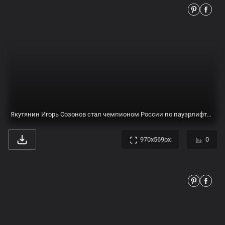
Якутянин Игорь Созонов стал чемпионом России по пауэрлифтингу - Информационный портал Yk24/Як24
970x569px
0