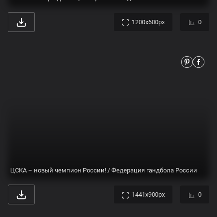
1200x600px
0
ЦСКА – новый чемпион России! / Федерация гандбола России
1441x900px
0
Вице-чемпион России помог ХК «Корчева» завоевать титул чемпиона области по хоккею
928x560px
0
ЦСКА впервые стал чемпионом России по гандболу