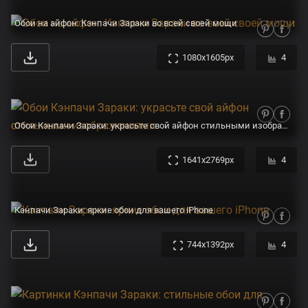
Обои на айфон: Кэнпачи Зараки во всей своей мощи
1080x1605px
4
Обои Кэнпачи Зараки: украсьте свой айфон стильными изображениями
1641x2769px
4
Кэнпачи Зараки: яркие обои для вашего iPhone
744x1392px
4