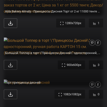
Aida Bakery Almaty - Принцессы Диснея Торт от 2 кг 11000 тенге за оформление 3500 тенге Минимальный заказ тортов от 2 кг; Цена за 1 кг от 5500 тенге; Декор/оформление оплачивается
1280x720px
1
Большой Топпер в торт \"Принцессы Дисней\" односторонний, ручная работа КАРТОН 15 см. (ID#922083255), цена: 40 ₴, купить на Prom.ua
900x600px
3
Торт принцессы дисней
1082x1082px
0