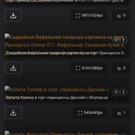
Торт Принцессы Диснея сиреневый №135717 заказать с доставкой
987x1024px
0
Съедобная Вафельная сахарная картинка на торт Принцессы Disney 017. Вафельная, Сахарная бумага, Для меренги, Шокотрансферная бумага.
810x1080px
0
Купити Топпер в торт «принцессы Дисней» | Skrynya.ua
945x945px
1