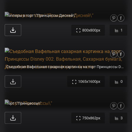
Топперы в торт \"Принцессы Дисней\"
800x800px
1
Съедобная Вафельная сахарная картинка на торт Принцессы Disney 002. Вафельная, Сахарная бумага, Для меренги, Шокотрансферная бумага.
1065x1600px
0
Торт \"Принцессы\"
750x862px
3