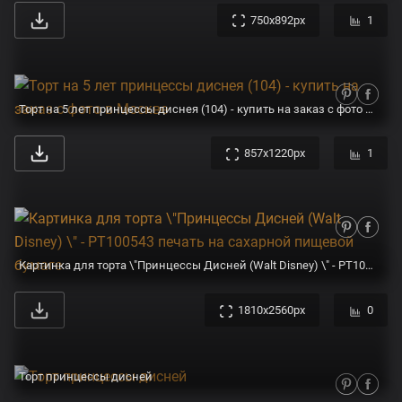
750x892px
1
Торт на 5 лет принцессы диснея (104) - купить на заказ с фото в Москве
857x1220px
1
Картинка для торта \"Принцессы Дисней (Walt Disney) \" - PT100543 печать на сахарной пищевой бумаге
1810x2560px
0
Торт принцессы дисней