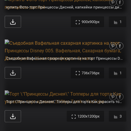
купить Фото-торт Принцессы Дисней, капкейки принцессы дисней
900x900px
1
Съедобная Вафельная сахарная картинка на торт Принцессы Disney 005. Вафельная, Сахарная бумага, Для меренги, Шокотрансферная бумага.
736x736px
1
Торт \"Принцессы Диснея\" Топперы для торта Как украсить торт кремом ///Olya Tortik - YouTube
1200x1200px
3