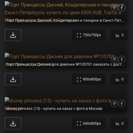
Торт Принцессы Дисней, Кондитерские и пекарни в Санкт-Петербурге, купить по цене 6000 RUB, Торты в Mikkitopt с доставкой | Flowwow
750x750px
3
Торт Принцессы Диснея для девочки №135701 заказать с доставкой
800x800px
0
disney princess (13) - купить на заказ с фото в Москве
640x800px
0