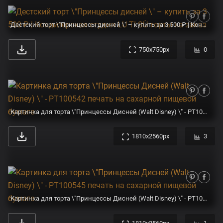
Дестский торт \"Принцессы дисней \" – купить за 3 500 ₽ | Кондитерская студия LU TI SÙ торты на заказ
750x750px
0
Картинка для торта \"Принцессы Дисней (Walt Disney) \" - PT100542 печать на сахарной пищевой бумаге
1810x2560px
3
Картинка для торта \"Принцессы Дисней (Walt Disney) \" - PT100545 печать на сахарной пищевой бумаге