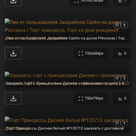
1810x2560px
1
Пин от пользователя Jacquelinne Castro на доске Princesas | Торт принцесса, Торт ко дню рождения девочки, Торт для девочки
735x684px
0
Заказать торт с принцессами Диснея с пряниками по цене 2 490 ₽ за 1 кг – купить в Москве с доставкой
750x796px
0
Торт Принцессы Диснея белый №135713 заказать с доставкой