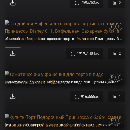
750x750px
0
Съедобная Вафельная сахарная картинка на торт Принцессы Disney 011. Вафельная, Сахарная бумага, Для меренги, Шокотрансферная бумага.
1919x1484px
2
Тематические украшения для торта в виде принцессы Диснея | AliExpress
916x666px
1
Купить Торт Подарочный Принцесса с бабочками в Москве с быстрой доставкой в день заказа