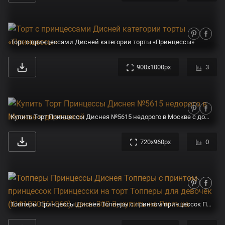
Торт с принцессами Дисней категории торты «Принцессы»
900x1000px
3
Купить Торт Принцессы Диснея №5615 недорого в Москве с доставкой
720x960px
0
Топперы Принцессы Диснея Топперы с принтом принцессок Принцесски на торт Топперы для девочек (ID#1070361860), цена: 300 ₴, купить на Prom.ua