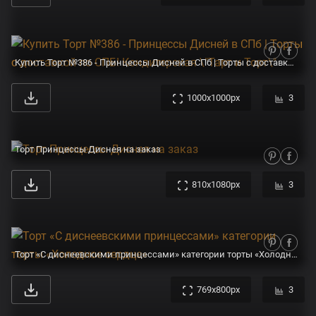
Купить Торт №386 - Принцессы Дисней в СПб | Торты с доставкой по СПБ! Кондитерская \"Тарт и Торт\"
1000x1000px
3
Торт Принцессы Диснея на заказ
810x1080px
3
Торт «С диснеевскими принцессами» категории торты «Холодное сердце»
769x800px
3