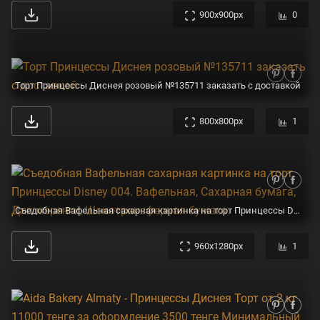
900x900px
0
Торт Принцессы Диснея розовый №135711 заказать с доставкой
800x800px
1
Съедобная Вафельная сахарная картинка на торт Принцессы Disney 004. Вафельная, Сахарная бумага, Для меренги, Шокотрансферная бумага.
960x1280px
1