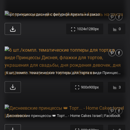
Торт принцессы дисней с фигуркой Ариэль на заказ
1024x1280px
0
6 шт./компл. тематические топперы для торта в виде Принцессы Диснея, флажки для тортов, украшения для свадьбы, дня рождения девочек, дня рождения, товары для тортов | AliExpress
900x900px
3
Диснеевские принцессы 👑 Торт... - Home Cakes Israel | Facebook