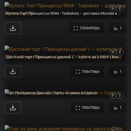
Купить Торт Принцессы/9044 • Teabakery – доставка Москва и МО
1024x933px
1
Дестский торт \"Принцессы дисней \" – купить за 3 500 ₽ | Кондитерская студия LU TI SÙ торты на заказ
754x754px
1
Торт Принцессы Диснея | Торты на заказ в Одессе
700x700px
1