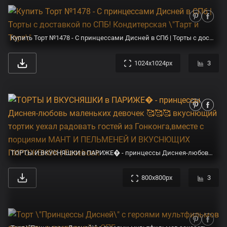
Купить Торт №1478 - С принцессами Дисней в СПб | Торты с доставкой по СПБ! Кондитерская \"Тарт и Торт\"
1024x1024px
3
ТОРТЫ И ВКУСНЯШКИ в ПАРИЖЕ� - принцессы Диснея-любовь маленьких девочек 🥰🥰🥰 вкуснющий тортик уехал радовать гостей из Гонконга,вместе с порциями МАНТ И ПЕЛЬМЕНЕЙ И ВКУСНЮЩИХ ПИРОЖЕНОК | Facebook
800x800px
3