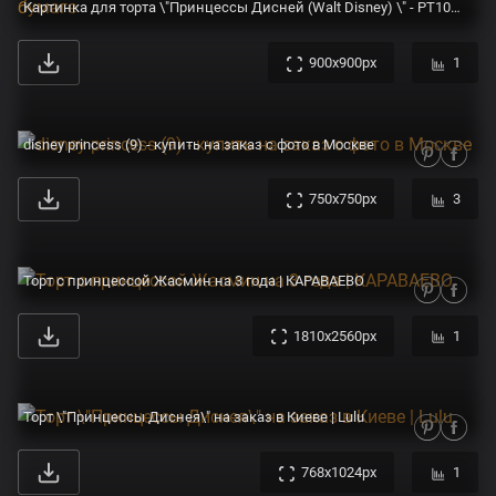
Картинка для торта \"Принцессы Дисней (Walt Disney) \" - PT100546 печать на сахарной пищевой бумаге
900x900px
1
disney princess (9) - купить на заказ с фото в Москве
750x750px
3
Торт с принцессой Жасмин на 3 года | КАРАВАЕВО
1810x2560px
1
Торт \"Принцессы Диснея\" на заказ в Киеве | Lulu
768x1024px
1