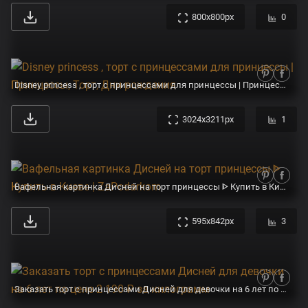
800x800px
0
Disney princess , торт с принцессами для принцессы | Принцессы, Торт, Дни рождения
3024x3211px
1
Вафельная картинка Дисней на торт принцессы ᐈ Купить в Киеве | ZaPodarkom
595x842px
3
Заказать торт с принцессами Дисней для девочки на 6 лет по цене 2 190 ₽ за килограмм