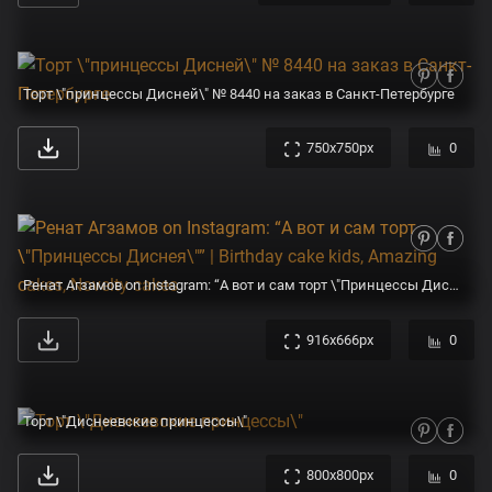
Торт \"принцессы Дисней\" № 8440 на заказ в Санкт-Петербурге
750x750px
0
Ренат Агзамов on Instagram: “А вот и сам торт \"Принцессы Диснея\"” | Birthday cake kids, Amazing cakes, Novelty cakes
916x666px
0
Торт \"Диснеевские принцессы\"
800x800px
0