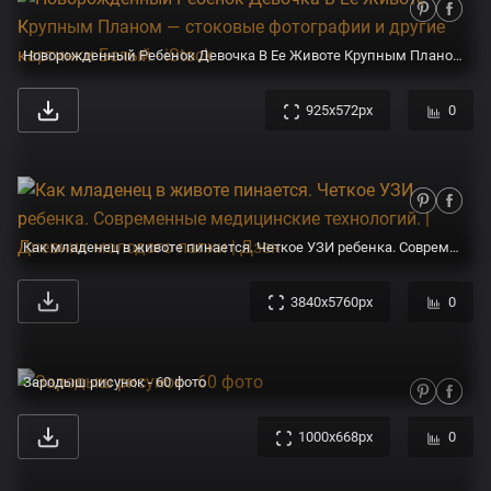
Новорожденный Ребенок Девочка В Ее Животе Крупным Планом — стоковые фотографии и другие картинки Белый - iStock
925x572px
0
Как младенец в животе пинается. Четкое УЗИ ребенка. Современные медицинские технологий. | Дневник молодого папки | Дзен
3840x5760px
0
Зародыш рисунок - 60 фото
1000x668px
0