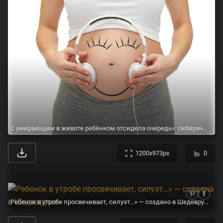
С умирающим в животе ребёнком отсидела очередь»: сибирячка обвиняет врачей роддома в смерти сына - KP.RU
1200x973px
0
Ребенок в утробе просвечивает, силуэт…» — создано в Шедевруме