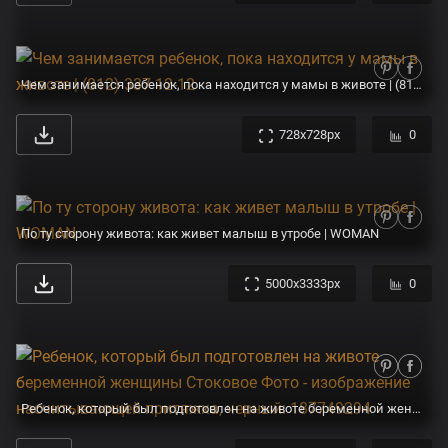
Чем занимается ребенок, пока находится у мамы в животе | (812) 337-12-12
728x728px
0
По ту сторону живота: как живет малыш в утробе | WOMAN
5000x3333px
0
Ребенок, который был подготовлен на животе беременной женщины Стоковое Фото - изображение насчитывающей притяжка, черный: 187749294