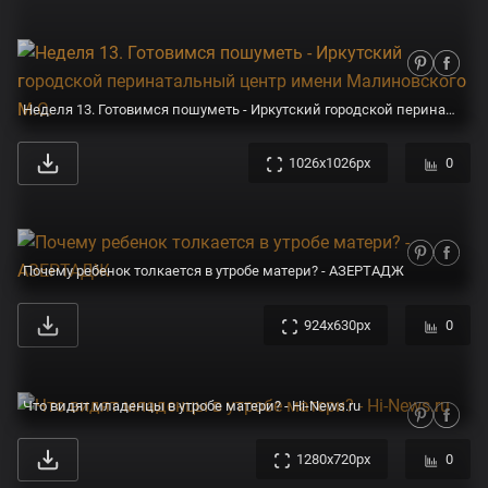
Неделя 13. Готовимся пошуметь - Иркутский городской перинатальный центр имени Малиновского М.С.
1026x1026px
0
Почему ребенок толкается в утробе матери? - АЗЕРТАДЖ
924x630px
0
Что видят младенцы в утробе матери? - Hi-News.ru
1280x720px
0