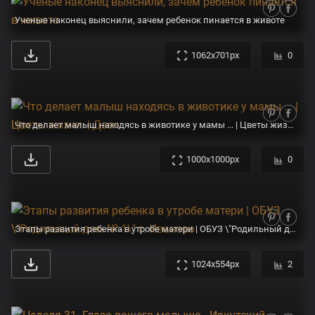
Ученые наконец выяснили, зачем ребенок пинается в животе
1062x701px
0
Что делает малыш находясь в животике у мамы ... | Цветы жизни. | Дзен
1000x1000px
0
Этапы развития ребенка в утробе матери | ОБУЗ \"Родильный дом № 1\" г. Иваново
1024x554px
2