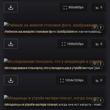
800x800px
0
Ребенок на животе стоковое фото. изображение насчитывающей смотреть - 42461554
1000x525px
0
Исследование показало, что у младенцев в утробе матери уже есть предпочтения в еде / AdMe
1024x1024px
0
Младенцы в утробе матери плачут, когда она ест капусту - новое исследование