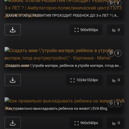
КАКИЕ ЭТАПЫ РАЗВИТИЯ ПРОХОДИТ РЕБЕНОК ДО 3-х ЛЕТ ? | Амбулаторно-поликлинический центр ГБУЗ ДГП №118 ДЗМ
900x900px
0
Создать мем \"утробе матери, ребёнок в утробе матери, плод внутриутробно\" - Картинки - Meme-arsenal.com
1024x1024px
0
Как правильно выкладывать ребенка на живот | EVA Blog
960x540px
0