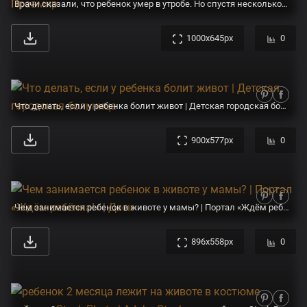
Врачи сказали, что ребенок умер в утробе. Но спустя несколько часов я услышала стук его сердца | Правмир
1000x645px
0
Что делать, если у ребенка болит живот | Детская городская больница
900x577px
0
Чем занимается ребенок в животе у мамы? | Портал «Ждём ребёнка!» | Дзен
896x558px
0