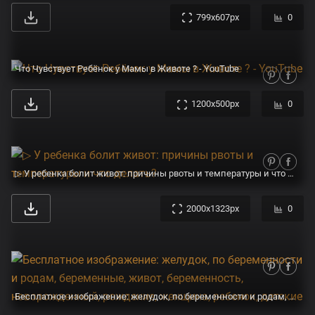
799x607px
0
Что Чувствует Ребёнок у Мамы в Животе ? - YouTube
1200x500px
0
▷ У ребенка болит живот: причины рвоты и температуры и что делать?
2000x1323px
0
Бесплатное изображение: желудок, по беременности и родам, беременные, живот, беременность, новорожденный, рождение, женщина, ребенок, детские