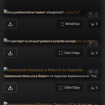
Если у ребёнка болит живот: что делать?
800x831px
0
Что чувствует и слышит ребенок в утробе матери
736x1104px
0
Шевеления Малыша в Животе по Неделям Беременности - YouTube
1280x720px
0