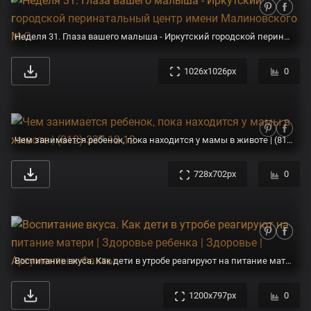
Неделя 31. Глаза вашего малыша - Иркутский городской перинатальный центр имени Малиновского М.С.
1026x1026px
0
Чем занимается ребенок, пока находится у мамы в животе | (812) 337-12-12
728x702px
0
Воспитание вкуса. Как дети в утробе реагируют на питание матери | Здоровье ребенка | Здоровье | Аргументы и Факты
1200x797px
0