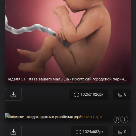
Неделя 31. Глаза вашего малыша - Иркутский городской перинатальный центр имени Малиновского М.С.
1026x1026px
0
Может ли плод плакать в утробе матери
1024x682px
0