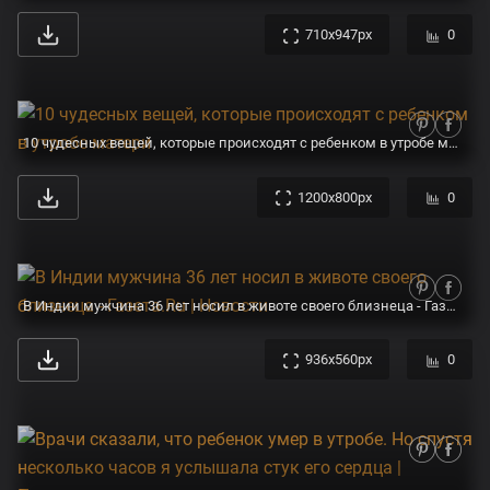
710x947px
0
10 чудесных вещей, которые происходят с ребенком в утробе матери
1200x800px
0
В Индии мужчина 36 лет носил в животе своего близнеца - Газета.Ru | Новости
936x560px
0