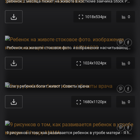
ребенок 2 месяца лежит на животе в костюме зайчика Stock Photo | Adobe Stock
1018x534px
0
Ребенок на животе стоковое фото. изображение насчитывающей счастливо - 165016230
1024x1024px
0
Если у ребенка болит живот | Советы врача
1680x1120px
0
9 рисунков о том, как развивается ребенок в утробе матери - Я happy МАМА