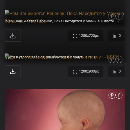
Чем Занимается Ребенок, Пока Находится у Мамы в Животе… - YouTube
1280x720px
0
Дети в утробе зевают, улыбаются и плачут - KP.RU
1200x900px
0