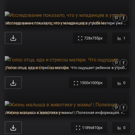
Исследование показало, что у младенцев в утробе матери уже есть предпочтения в еде / AdMe
728x755px
1
Голос отца, еда и стрессы матери. Что ощущает ребенок в утробе - Газета.Ru
1500x1000px
0
Жизнь малыша в животике у мамы! | Полезная информация. «Здоровье+»
1189x810px
0